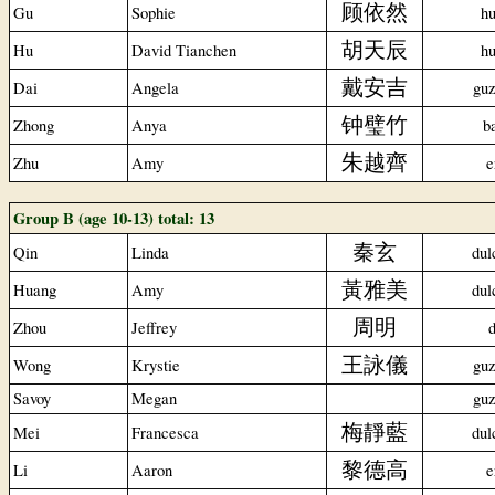
顾依然
Gu
Sophie
hu
胡天辰
Hu
David Tianchen
hu
戴安吉
Dai
Angela
gu
钟璧竹
Zhong
Anya
b
朱越齊
Zhu
Amy
e
Group B (age 10-13) total: 13
秦玄
Qin
Linda
dul
黃雅美
Huang
Amy
dul
周明
Zhou
Jeffrey
d
王詠儀
Wong
Krystie
gu
Savoy
Megan
gu
梅靜藍
Mei
Francesca
dul
黎德高
Li
Aaron
e