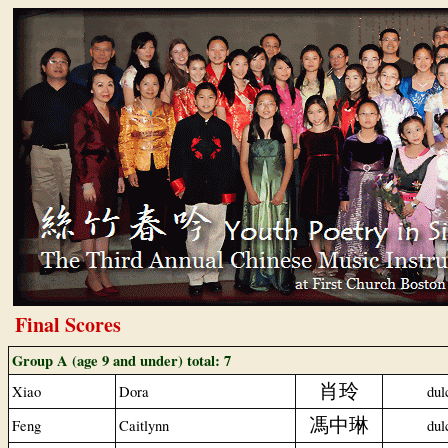
Final Scores
Group A (age 9 and under) total: 7
肖玲
Xiao
Dora
dul
馮中琳
Feng
Caitlynn
dul