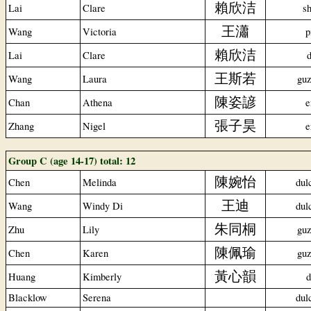
賴欣洁
Lai
Clare
s
王瀟
Wang
Victoria
p
賴欣洁
Lai
Clare
d
王斯若
Wang
Laura
gu
陳姿諺
Chan
Athena
e
張子昊
Zhang
Nigel
e
Group C (age 14-17) total: 12
陳婉怡
Chen
Melinda
dul
王迪
Wang
Windy Di
dul
朱同桐
Zhu
Lily
gu
陳佩瑜
Chen
Karen
gu
黃心韻
Huang
Kimberly
d
Blacklow
Serena
dul