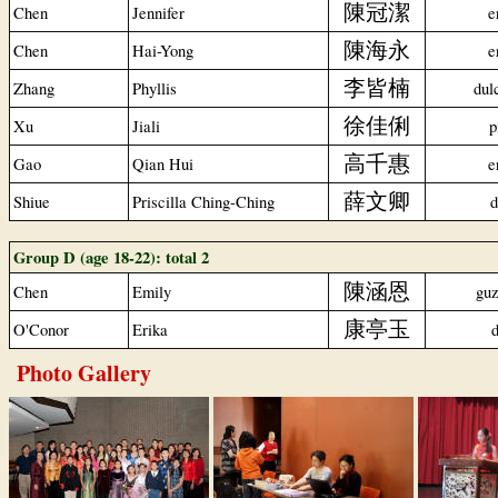
陳冠潔
Chen
Jennifer
e
陳海永
Chen
Hai-Yong
e
李皆楠
Zhang
Phyllis
dul
徐佳俐
Xu
Jiali
p
高千惠
Gao
Qian Hui
e
薛文卿
Shiue
Priscilla Ching-Ching
d
Group D (age 18-22): total 2
陳涵恩
Chen
Emily
gu
康亭玉
O'Conor
Erika
d
Photo Gallery